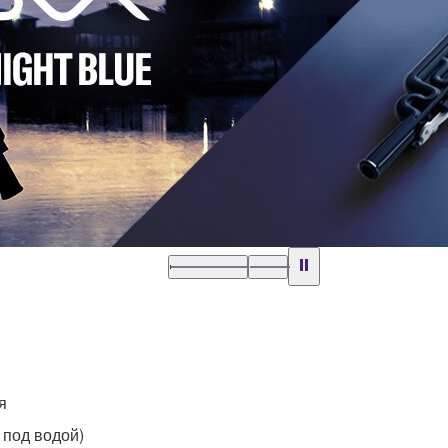
я
 под водой)