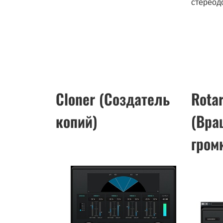
стереод
Cloner (Создатель
Rota
копий)
(Вр
гром