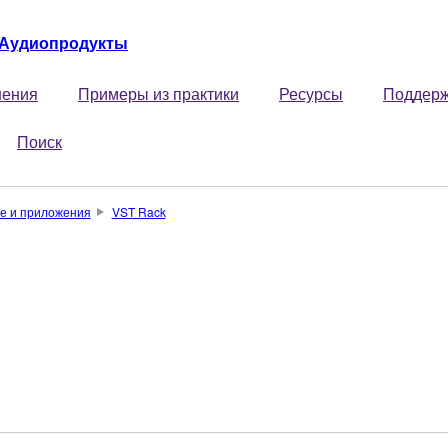
Аудиопродукты
ения
Примеры из практики
Ресурсы
Поддер
Поиск
е и приложения
VST Rack