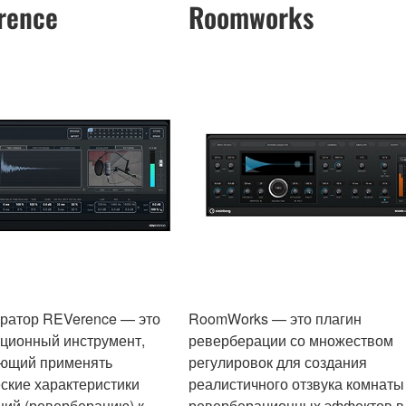
rence
Roomworks
ратор REVerence — это
RoomWorks — это плагин
ционный инструмент,
реверберации со множеством
ющий применять
регулировок для создания
еские характеристики
реалистичного отзвука комнаты
ий (реверберацию) к
реверберационных эффектов в