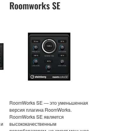
Roomworks SE
RoomWorks SE — это уменьшенная
версия плагина RoomWorks.
RoomWorks SE является
 и
высококачественным
ревербератором, но имеет меньшее