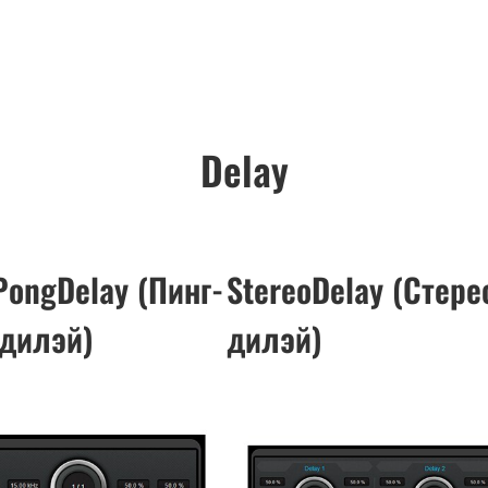
Delay
PongDelay (Пинг-
StereoDelay (Стере
 дилэй)
дилэй)