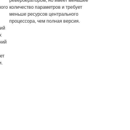
ного
количество параметров и требует
меньше ресурсов центрального
процессора, чем полная версия.
ний
х
ний
ет
и.