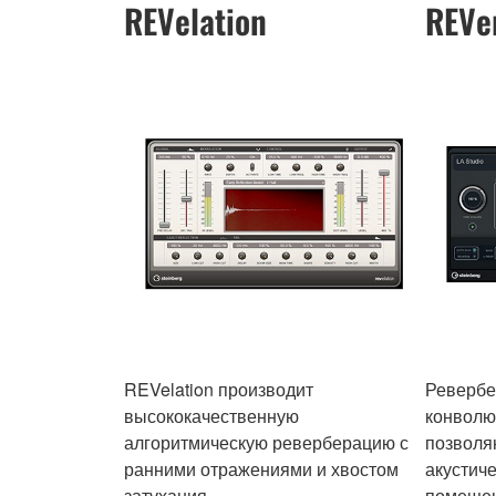
REVelation
REVe
REVelation производит
Ревербе
высококачественную
конволю
алгоритмическую реверберацию с
позволя
ранними отражениями и хвостом
акустич
затухания.
помещен