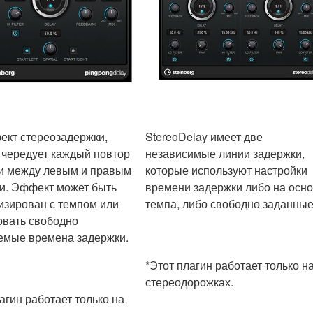
ект стереозадержки,
StereoDelay имеет две
 чередует каждый повтор
независимые линии задержки,
и между левым и правым
которые используют настройки
и. Эффект может быть
времени задержки либо на осн
изирован с темпом или
темпа, либо свободно заданные
овать свободно
емые времена задержки.
*Этот плагин работает только н
стереодорожках.
агин работает только на