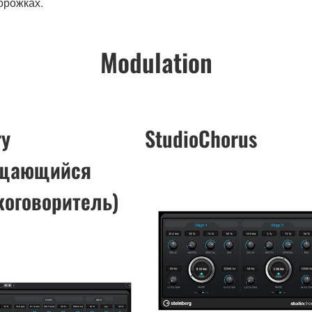
орожках.
Modulation
ry
StudioChorus
ащающийся
коговоритель)