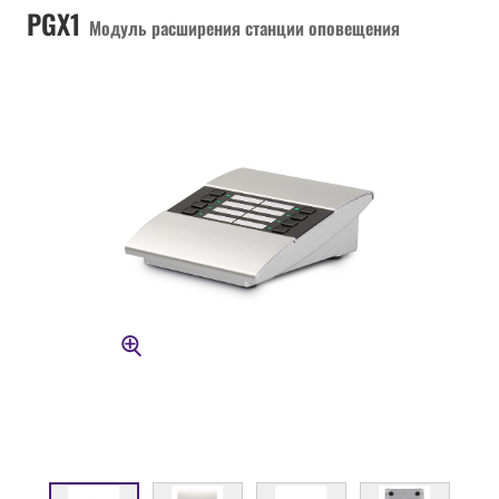
PGX1
Модуль расширения станции оповещения