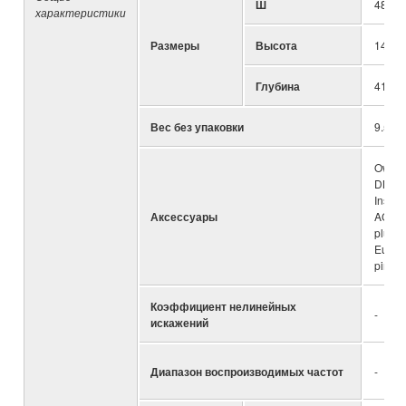
Ш
480mm
характеристики
Размеры
Высота
145mm
Глубина
411.5
Вес без упаковки
9.5kg;
Owner
DME D
Instal
Аксессуары
AC po
plug c
Eurobl
pin Eu
Коэффициент нелинейных
-
искажений
Диапазон воспроизводимых частот
-