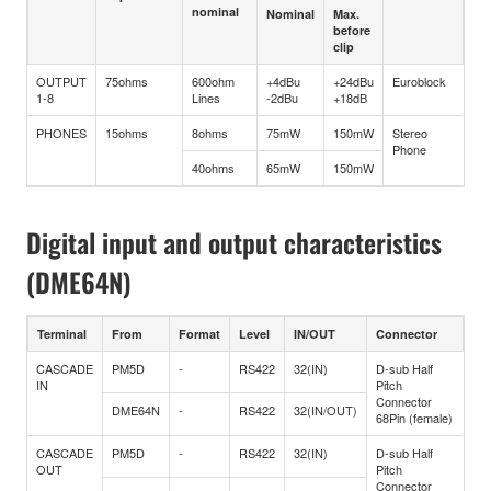
nominal
Nominal
Max.
before
clip
OUTPUT
75ohms
600ohm
+4dBu
+24dBu
Euroblock
1-8
Lines
-2dBu
+18dB
PHONES
15ohms
8ohms
75mW
150mW
Stereo
Phone
40ohms
65mW
150mW
Digital input and output characteristics
(DME64N)
Terminal
From
Format
Level
IN/OUT
Connector
CASCADE
PM5D
-
RS422
32(IN)
D-sub Half
IN
Pitch
Connector
DME64N
-
RS422
32(IN/OUT)
68Pin (female)
CASCADE
PM5D
-
RS422
32(IN)
D-sub Half
OUT
Pitch
Connector