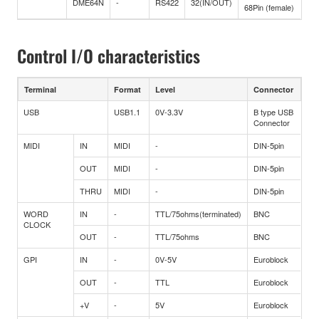
DME64N
-
RS422
32(IN/OUT)
68Pin (female)
Control I/O characteristics
Terminal
Format
Level
Connector
USB
USB1.1
0V-3.3V
B type USB
Connector
MIDI
IN
MIDI
-
DIN-5pin
OUT
MIDI
-
DIN-5pin
THRU
MIDI
-
DIN-5pin
WORD
IN
-
TTL/75ohms(terminated)
BNC
CLOCK
OUT
-
TTL/75ohms
BNC
GPI
IN
-
0V-5V
Euroblock
OUT
-
TTL
Euroblock
+V
-
5V
Euroblock