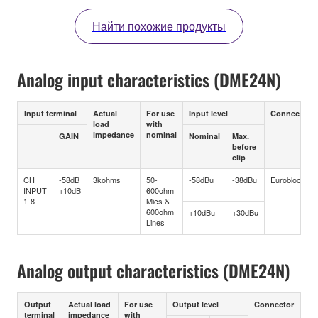
Найти похожие продукты
Analog input characteristics (DME24N)
Input terminal
Actual
For use
Input level
Connector
load
with
impedance
nominal
GAIN
Nominal
Max.
before
clip
CH
-58dB
3kohms
50-
-58dBu
-38dBu
Euroblock
INPUT
+10dB
600ohm
1-8
Mics &
600ohm
+10dBu
+30dBu
Lines
Analog output characteristics (DME24N)
Output
Actual load
For use
Output level
Connector
terminal
impedance
with