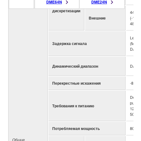
DME64N
DME24N
Частота
дискретизации
44.1k
Внешние
(-10%)
48kHz
Less t
Задержка сигнала
(MY8-
DA96)
Динамический диапазон
DA: 1
Перекрестные искажения
-80 d
Depen
purch
Требования к питанию
120V 
50/60
Потребляемая мощность
80W
Общие