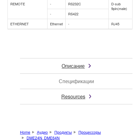
REMOTE
-
RS232C
D-sub
9pin(male)
-
RS422
ETHERNET
Ethernet
-
RJ45
Описание
Спецификации
Resources
Home
Аудио
Продукты
Процессоры
DME24N, DME64N