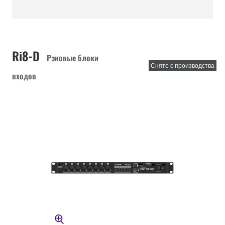
Ri8-D
Рэковые блоки
Снято с производства
входов