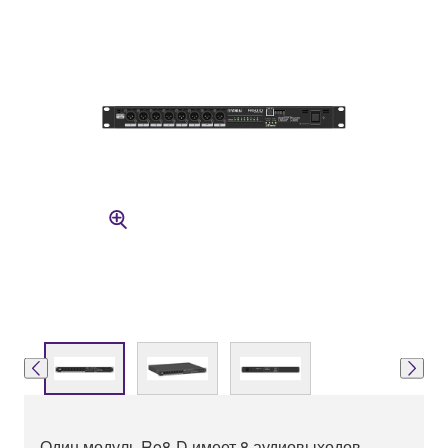
Один модуль Ro8-D имеет 8 аудиовыходов.