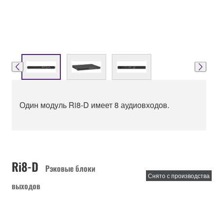
Один модуль Ri8-D имеет 8 аудиовходов.
Ri8-D
Рэковые блоки
Снято с производства
выходов