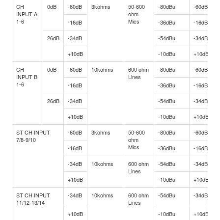
CH
0dB
-60dB
3kohms
50-600
-80dBu
-60dBu
INPUT A
ohm
1-6
Mics
-16dB
-36dBu
-16dBu
26dB
-34dB
-54dBu
-34dBu
+10dB
-10dBu
+10dBu
CH
0dB
-60dB
10kohms
600 ohm
-80dBu
-60dBu
INPUT B
Lines
1-6
-16dB
-36dBu
-16dBu
26dB
-34dB
-54dBu
-34dBu
+10dB
-10dBu
+10dBu
ST CH INPUT
-60dB
3kohms
50-600
-80dBu
-60dBu
7/8-9/10
ohm
Mics
-16dB
-36dBu
-16dBu
-34dB
10kohms
600 ohm
-54dBu
-34dBu
Lines
+10dB
-10dBu
+10dBu
ST CH INPUT
-34dB
10kohms
600 ohm
-54dBu
-34dBu
11/12-13/14
Lines
+10dB
-10dBu
+10dBu