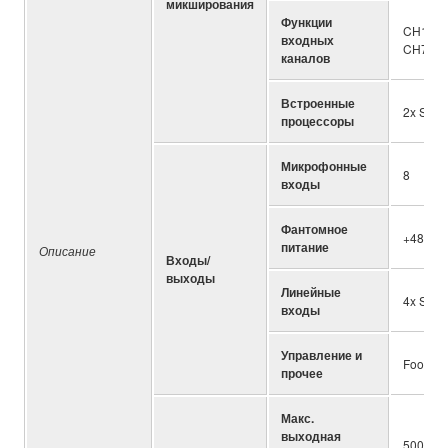
микширования
Функции
CH1-6: 
входных
CH7-10:
каналов
Встроенные
2x SPX,
процессоры
Микрофонные
8
входы
Фантомное
+48V D
питание
Описание
Входы/
выходы
Линейные
4x Ster
входы
Управление и
Foot swi
прочее
Макс.
выходная
500W/c