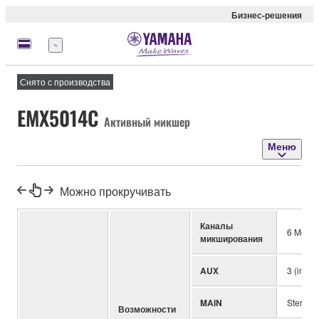
Бизнес-решения
Меню
Снято с производства
EMX5014C
Активный микшер
Меню
Можно прокручивать
Каналы
6 Mono 
микширования
AUX
3 (incl.
MAIN
Stereo
Возможности