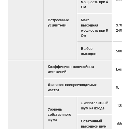
мощность при 4
Ом
Встроенные
Макс.
усилители
выходная
370W/ch
мощность при 8
240V mo
Ом
Выбор
500W, 
выходов
Коэффициент нелинейных
Less th
искажений
Диапазон воспроизводимых
0, +0, 
частот
Эквивалентный
-128dB
шум на входе
Уровень
собственного
шума
Остаточный
-68dBu (
выходной шум