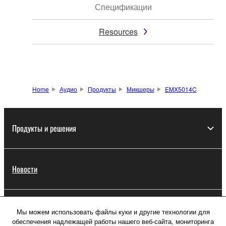
Спецификации
Resources
Home
Аудио
Продукты
Микшеры
EMX5014C
Продукты и решения
Новости
О компании Yamaha
Мы можем использовать файлы куки и другие технологии для
обеспечения надлежащей работы нашего веб-сайта, мониторинга