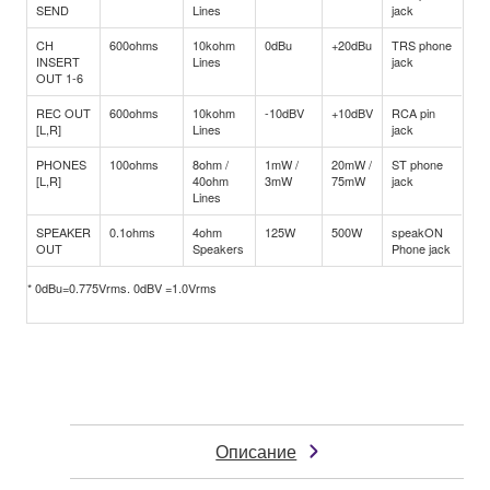
SEND
Lines
jack
CH
600ohms
10kohm
0dBu
+20dBu
TRS phone
INSERT
Lines
jack
OUT 1-6
REC OUT
600ohms
10kohm
-10dBV
+10dBV
RCA pin
[L,R]
Lines
jack
PHONES
100ohms
8ohm /
1mW /
20mW /
ST phone
[L,R]
40ohm
3mW
75mW
jack
Lines
SPEAKER
0.1ohms
4ohm
125W
500W
speakON
OUT
Speakers
Phone jack
* 0dBu=0.775Vrms. 0dBV =1.0Vrms
Описание