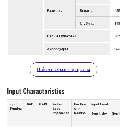
Размеры
Высота
155mm; 
Глубина
493mm; 
Вес без упаковки
10.5kg; 
Аксессуары
Owner’s
Найти похожие продукты
Input Characteristics
Input
PAD
GAIN
Actual
For Use
Input Level
Terminal
Load
with
Impedance
Nominal
Sensitivity
Nominal