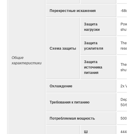
Перекрестные искажения
-68dB
Защита
Power sw
нагрузки
shutdow
Защита
Thermal
Схема защиты
усилителя
reset), 
Общие
Защита
характеристики
Thermal
источника
shutdow
питания
Охлаждение
2x Vari
Depend 
Требования к питанию
50/60H
Потребляемая мощность
500W
Ш
444mm; 