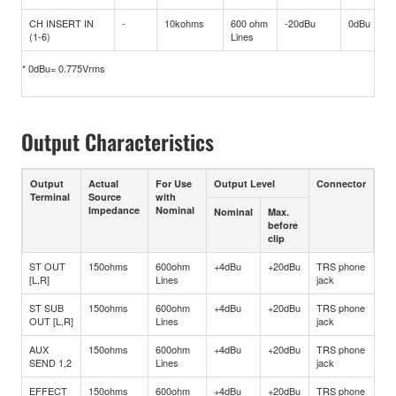
CH INSERT IN
-
10kohms
600 ohm
-20dBu
0dBu
(1-6)
Lines
* 0dBu= 0.775Vrms
Output Characteristics
Output
Actual
For Use
Output Level
Connector
Terminal
Source
with
Impedance
Nominal
Nominal
Max.
before
clip
ST OUT
150ohms
600ohm
+4dBu
+20dBu
TRS phone
[L,R]
Lines
jack
ST SUB
150ohms
600ohm
+4dBu
+20dBu
TRS phone
OUT [L,R]
Lines
jack
AUX
150ohms
600ohm
+4dBu
+20dBu
TRS phone
SEND 1,2
Lines
jack
EFFECT
150ohms
600ohm
+4dBu
+20dBu
TRS phone