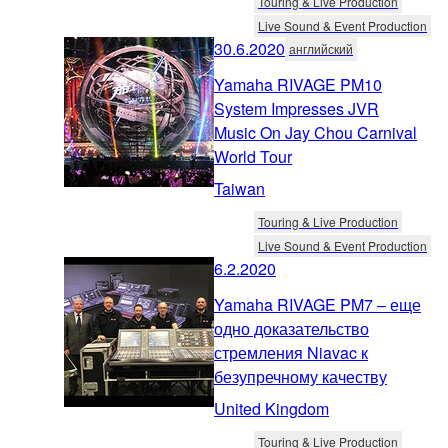
Touring & Live Production
Live Sound & Event Production
30.6.2020
английский
Yamaha RIVAGE PM10
System Impresses JVR
Music On Jay Chou Carnival
World Tour
Taiwan
Touring & Live Production
Live Sound & Event Production
6.2.2020
Yamaha RIVAGE PM7 – еще
одно доказательство
стремления Niavac к
безупречному качеству
United Kingdom
Touring & Live Production