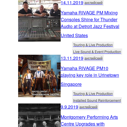
14.11.2019
английский
Yamaha RIVAGE PM Mixing
Consoles Shine for Thunder
Audio at Detroit Jazz Festival
United States
Touring & Live Production
Live Sound & Event Production
13.11.2019
английский
Yamaha RIVAGE PM10
playing key role in Urinetown
Singapore
Touring & Live Production
Installed Sound Reinforcement
9.9.2019
английский
Montgomery Performing Arts
Centre Upgrades with