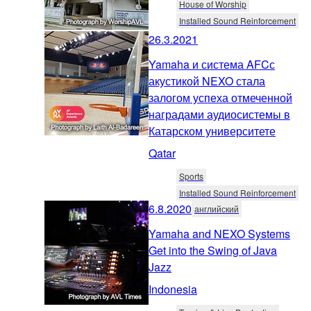
House of Worship
Installed Sound Reinforcement
26.3.2021
Yamaha и система AFCс
акустикой NEXO стала
залогом успеха отмеченной
наградами аудиосистемы в
Катарском университете
Qatar
Sports
Installed Sound Reinforcement
6.8.2020
английский
Yamaha and NEXO Systems
Get into the Swing of Java
Jazz
Indonesia