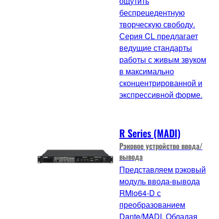
ощутить
беспрецедентную
творческую свободу.
Серия CL предлагает
ведущие стандарты
работы с живым звуком
в максимально
сконцентрированной и
экспрессивной форме.
R Series (MADI)
Рэковое устройство ввода/
вывода
Представляем рэковый
модуль ввода-вывода
RMio64-D с
преобразованием
Dante/MADI. Обладая