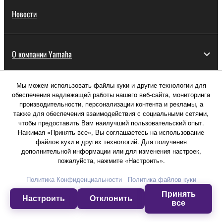
Новости
О компании Yamaha
Мы можем использовать файлы куки и другие технологии для
Россия - Русский
обеспечения надлежащей работы нашего веб-сайта, мониторинга
производительности, персонализации контента и рекламы, а
Потребитель
также для обеспечения взаимодействия с социальными сетями,
чтобы предоставить Вам наилучший пользовательский опыт.
Нажимая «Принять все», Вы соглашаетесь на использование
файлов куки и других технологий. Для получения
Свяжитесь с нами
Условия использования
дополнительной информации или для изменения настроек,
Политика конфиденциальности
пожалуйста, нажмите «Настроить».
Политика в отношении файлов куки
Политика Конфиденциальности
Политика файлов куки
Принять
© Yamaha Corporation.
Настроить
Отклонить
все