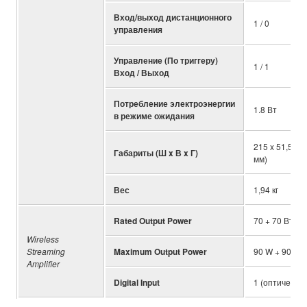
Вход/выход дистанционного
1 / 0
управления
Управление (По триггеру)
1 / 1
Вход / Выход
Потребление электроэнергии
1.8 Вт
в режиме ожидания
215 x 51,5 x 
Габариты (Ш x В x Г)
мм)
Вес
1,94 кг
Rated Output Power
70 + 70 Вт (6
Wireless
Streaming
Maximum Output Power
90 W + 90 W (
Amplifier
Digital Input
1 (оптический)