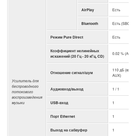
AirPlay
Есть
Bluetooth
Есть (SBC / A
Режим Pure Direct
Есть
Коэффициент нелинейных
0.02 % (АС н
искажений (20 Гц - 20 кГц, CD)
110 дБ (входы
Отношение сигнал/шум
AUX)
Усилитель для
беспроводного
Аудиовход/выход
1 / 1
потокового
воспроизведения
музыки
USB-вход
1
Порт Ethernet
1
Выход на сабвуфер
1