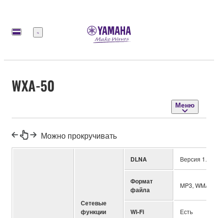
Меню
WXA-50
Меню
Можно прокручивать
DLNA
Версия 1.5
Формат
MP3, WMA, MP
файла
Сетевые
функции
Wi-Fi
Есть