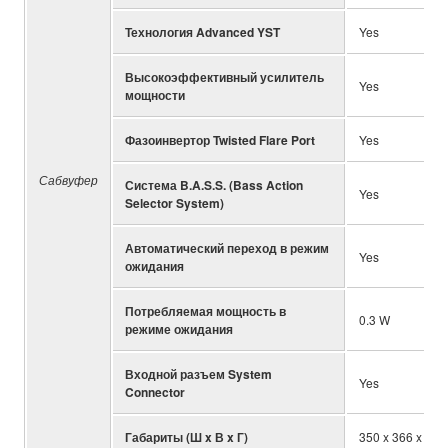
Технология Advanced YST
Yes
Высокоэффективный усилитель
Yes
мощности
Фазоинвертор Twisted Flare Port
Yes
Сабвуфер
Система B.A.S.S. (Bass Action
Yes
Selector System)
Автоматический переход в режим
Yes
ожидания
Потребляемая мощность в
0.3 W
режиме ожидания
Входной разъем System
Yes
Connector
Габариты (Ш x В x Г)
350 x 366 x 420 