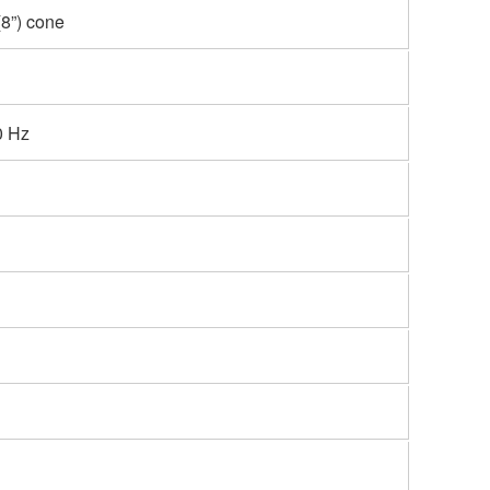
(8”) cone
0 Hz