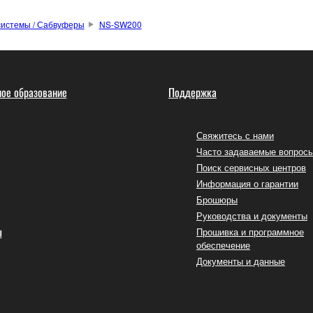
системы / Сабвуферы
NS-SW200
ое образование
Поддержка
Свяжитесь с нами
Часто задаваемые вопрос
Поиск сервисных центров
Информация о гарантии
Брошюры
Руководства и документы
ы
Прошивка и программное
обеспечение
Документы и данные