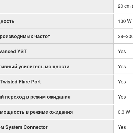
20 cm 
ность
130 W
производимых частот
28–20
vanced YST
Yes
ивный усилитель мощности
Yes
wisted Flare Port
Yes
й переход в режим ожидания
Yes
 мощность в режиме ожидания
0.3 W
м System Connector
Yes