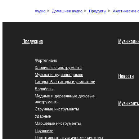
Аудио
Домашнее аудио
Продукты
Акустические 
Продукция
Музыкальн
Фортепиано
Клавишные инструменты
Музыка и аудиопродакшн
Новости
Гитары, бас-гитары и усилители
Барабаны
Медные и деревянные духовые
инструменты
Музыкант
Струнные инструменты
Ударные
Маршевые инструменты
Наушники
Портативные акустические системы