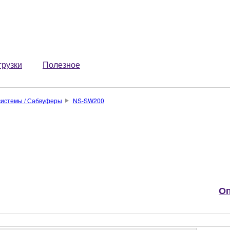
грузки
Полезное
системы / Сабвуферы
NS-SW200
Оп