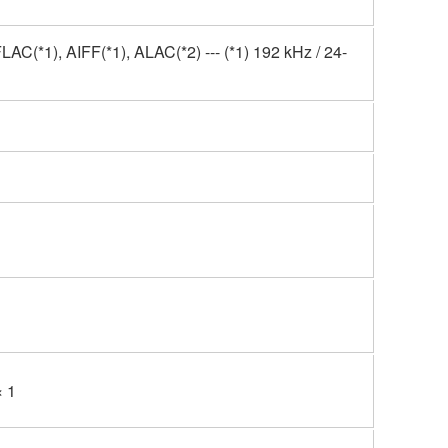
(*1), AIFF(*1), ALAC(*2) --- (*1) 192 kHz / 24-
 1