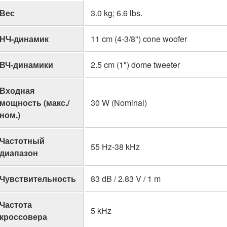
Вес
3.0 kg; 6.6 lbs.
НЧ-динамик
11 cm (4-3/8") cone woofer
ВЧ-динамики
2.5 cm (1") dome tweeter
Входная
мощность (макс./
30 W (Nominal)
ном.)
Частотный
55 Hz-38 kHz
диапазон
Чувствительность
83 dB / 2.83 V / 1 m
Частота
5 kHz
кроссовера