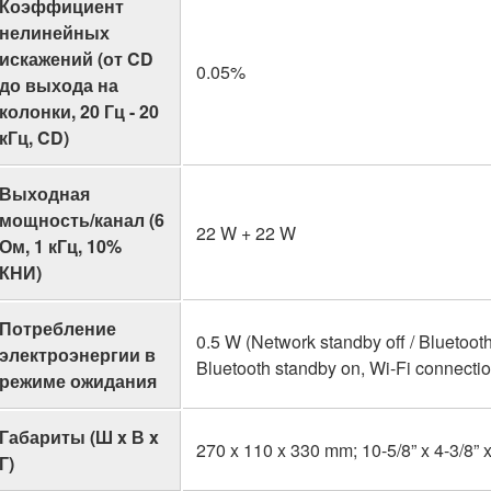
Коэффициент
нелинейных
искажений (от CD
0.05%
до выхода на
колонки, 20 Гц - 20
кГц, CD)
Выходная
мощность/канал (6
22 W + 22 W
Ом, 1 кГц, 10%
КНИ)
Потребление
0.5 W (Network standby off / Bluetooth
электроэнергии в
Bluetooth standby on, Wi-Fi connectio
режиме ожидания
Габариты (Ш x В x
270 x 110 x 330 mm; 10-5/8” x 4-3/8” x
Г)