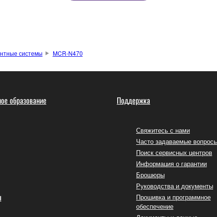
нтные системы
MCR-N470
ое образование
Поддержка
Свяжитесь с нами
Часто задаваемые вопрос
Поиск сервисных центров
Информация о гарантии
Брошюры
Руководства и документы
ы
Прошивка и программное
обеспечение