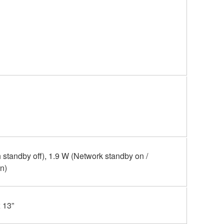
 standby off), 1.9 W (Network standby on /
n)
 13”