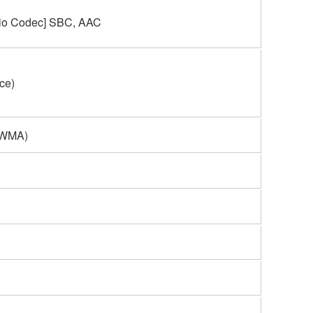
dio Codec] SBC, AAC
nce)
 WMA)