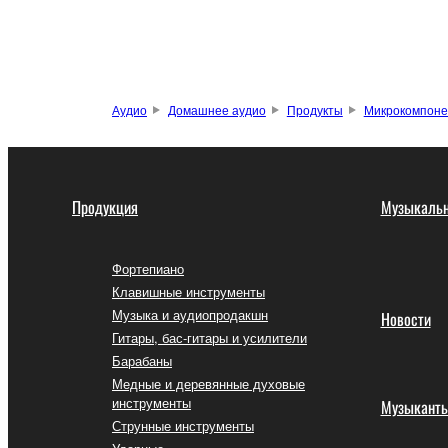
Аудио
Домашнее аудио
Продукты
Микрокомпоне
Продукция
Музыкальн
Фортепиано
Клавишные инструменты
Музыка и аудиопродакшн
Новости
Гитары, бас-гитары и усилители
Барабаны
Медные и деревянные духовые
инструменты
Музыкант
Струнные инструменты