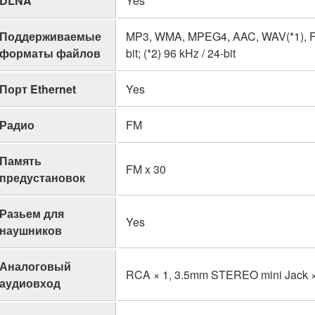
DLNA
Yes
Поддерживаемые
MP3, WMA, MPEG4, AAC, WAV(*1), FLAC
форматы файлов
bit; (*2) 96 kHz / 24-bit
Порт Ethernet
Yes
Радио
FM
Память
FM x 30
предустановок
Разьем для
Yes
наушников
Аналоговый
RCA × 1, 3.5mm STEREO mini Jack ×
аудиовход