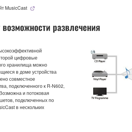
йт MusicCast
т возможности развлечения
высокоэффективной
которой цифровые
ого хранилища можно
ящиеся в доме устройства
рено совместное
тва, подключенного к R-N602,
 Возможна и потоковая
шетов, подключенных по
sicCast в нескольких