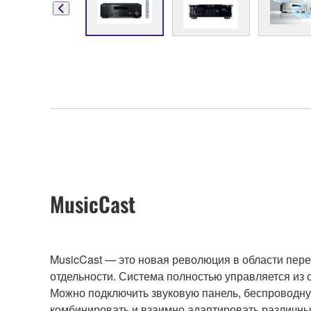
MusicCast
MusicCast — это новая революция в области пере
отдельности. Система полностью управляется из 
Можно подключить звуковую панель, беспроводную
комбинировать и взаимно адаптировать различны