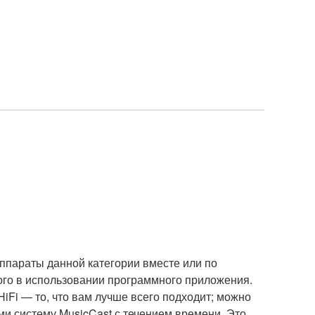
ппараты данной категории вместе или по
того в использовании программного приложения.
iFi — то, что вам лучше всего подходит; можно
и систему MusicCast с течением времени. Это