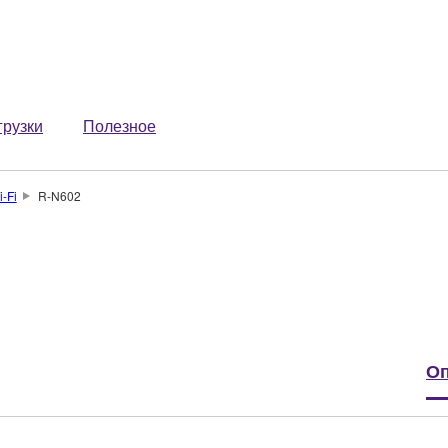
грузки
Полезное
-Fi
R-N602
Оп