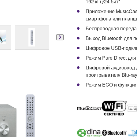
192 кГц/24 бит*
Приложение MusicCas
смартфона или планш
Беспроводная передача
Выход Bluetooth для 
Цифровое USB-подключ
Режим Pure Direct для
Цифровой аудиовход 
проигрывателя Blu-ra
Режим ECO и функция