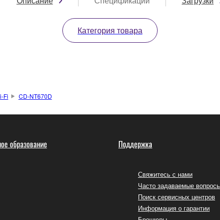
Описание
Спецификации
Загрузки
Категория товара
-Fi
CD-NT670D
ое образование
Поддержка
Свяжитесь с нами
Часто задаваемые вопрос
Поиск сервисных центров
Информация о гарантии
Брошюры