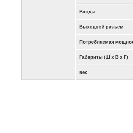
Входы
Выходной разъем
Потребляемая мощно
Габариты (Ш x В x Г)
вес