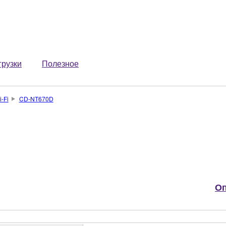
грузки
Полезное
-Fi
CD-NT670D
Оп