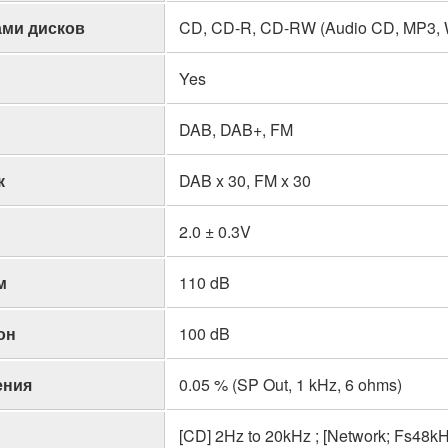
ами дисков
CD, CD-R, CD-RW (Audio CD, MP3,
Yes
DAB, DAB+, FM
к
DAB x 30, FM x 30
2.0 ± 0.3V
м
110 dB
он
100 dB
ения
0.05 % (SP Out, 1 kHz, 6 ohms)
[CD] 2Hz to 20kHz ; [Network; Fs48k