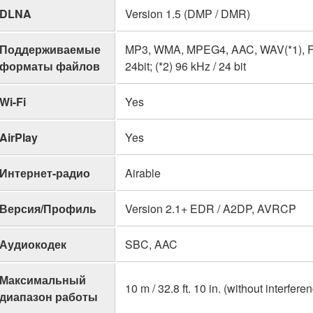
DLNA
Version 1.5 (DMP / DMR)
Поддерживаемые
MP3, WMA, MPEG4, AAC, WAV(*1), FLAC
форматы файлов
24bit; (*2) 96 kHz / 24 bit
Wi-Fi
Yes
AirPlay
Yes
Интернет-радио
Airable
Версия/Профиль
Version 2.1+ EDR / A2DP, AVRCP
Аудиокодек
SBC, AAC
Максимальный
10 m / 32.8 ft. 10 in. (without interfere
диапазон работы