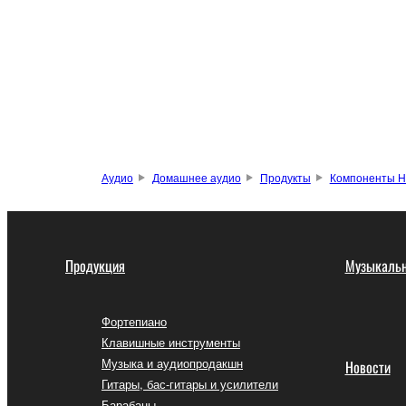
Аудио
Домашнее аудио
Продукты
Компоненты Hi
Продукция
Музыкальн
Фортепиано
Клавишные инструменты
Музыка и аудиопродакшн
Новости
Гитары, бас-гитары и усилители
Барабаны