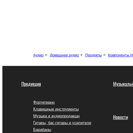
Аудио
Домашнее аудио
Продукты
Компоненты Hi
Продукция
Музыкальн
Фортепиано
Клавишные инструменты
Музыка и аудиопродакшн
Новости
Гитары, бас-гитары и усилители
Барабаны