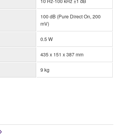
10 Hz-100 kHz ±1 dB
100 dB (Pure Direct On, 200
mV)
0.5 W
435 x 151 x 387 mm
9 kg