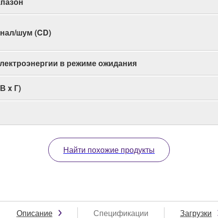
апазон
нал/шум (CD)
лектроэнергии в режиме ожидания
В x Г)
Найти похожие продукты
Описание
Спецификации
Загрузки