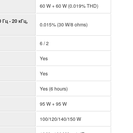
60 W + 60 W (0.019% THD)
ц - 20 кГц,
0.015% (30 W/8 ohms)
6 / 2
Yes
Yes
Yes (6 hours)
95 W + 95 W
100/120/140/150 W