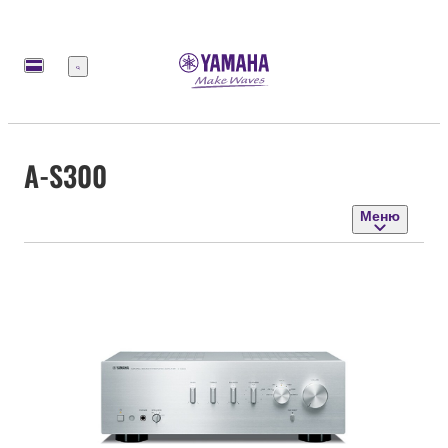
Меню
A-S300
Меню