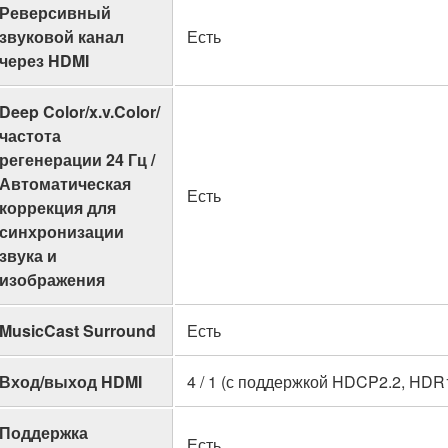
Реверсивный
звуковой канал
Есть
через HDMI
Deep Color/x.v.Color/
частота
регенерации 24 Гц /
Автоматическая
Есть
коррекция для
синхронизации
звука и
изображения
MusicCast Surround
Есть
Вход/выход HDMI
4 / 1 (с поддержкой HDCP2.2, HDR10
Поддержка
Есть