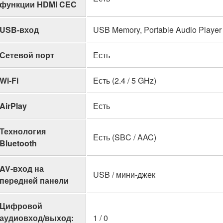
функции HDMI CEC
USB-вход
USB Memory, Portable Audio Player
Сетевой порт
Есть
Wi-Fi
Есть (2.4 / 5 GHz)
AirPlay
Есть
Технология
Есть (SBC / AAC)
Bluetooth
AV-вход на
USB / мини-джек
передней панели
Цифровой
аудиовход/выход:
1 / 0