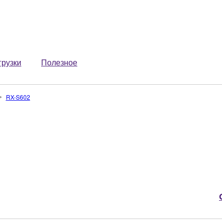
грузки
Полезное
RX-S602