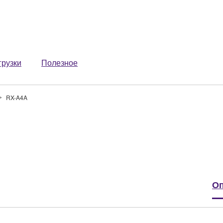
грузки
Полезное
RX-A4A
Оп