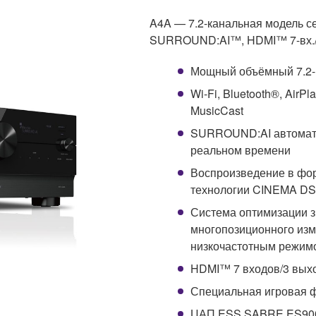
A4A — 7.2-канальная модель 
SURROUND:AI™, HDMI™ 7-вх./3
Мощный объёмный 7.2-к
Wi-Fi, Bluetooth®, AirP
MusicCast
SURROUND:AI автомати
реальном времени
Воспроизведение в фо
технологии CINEMA D
Система оптимизации 
многопозиционного изм
низкочастотным режим
HDMI™ 7 входов/3 выхо
Специальная игровая 
ЦАП ESS SABRE ES9007