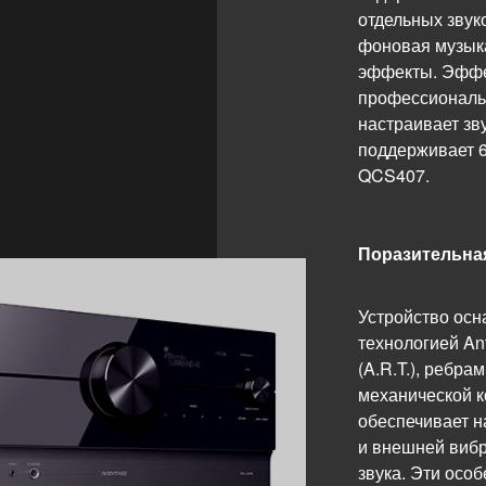
отдельных звук
фоновая музыка
эффекты. Эффек
профессиональ
настраивает зв
поддерживает 
QCS407.
Поразительная
Устройство ос
технологией An
(A.R.T.), ребра
механической к
обеспечивает н
и внешней вибр
звука. Эти осо