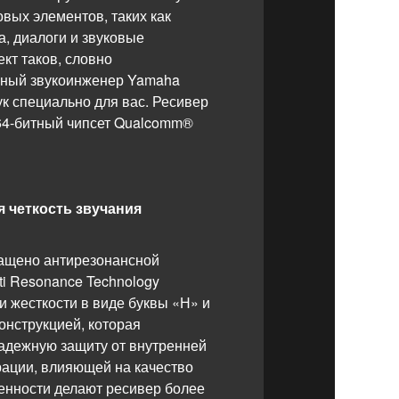
овых элементов, таких как
, диалоги и звуковые
т таков, словно
ный звукоинженер Yamaha
ук специально для вас. Ресивер
64-битный чипсет Qualcomm®
 четкость звучания
нащено антирезонансной
ti Resonance Technology
ми жесткости в виде буквы «Н» и
онструкцией, которая
адежную защиту от внутренней
ации, влияющей на качество
бенности делают ресивер более