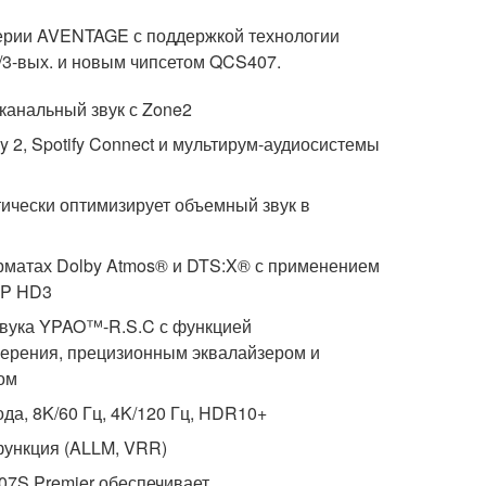
серии AVENTAGE с поддержкой технологии
-вых. и новым чипсетом QCS407.
анальный звук с Zone2
lay 2, Spotify Connect и мультирум-аудиосистемы
чески оптимизирует объемный звук в
рматах Dolby Atmos® и DTS:X® с применением
SP HD3
звука YPAO™-R.S.C с функцией
ерения, прецизионным эквалайзером и
ом
да, 8K/60 Гц, 4K/120 Гц, HDR10+
функция (ALLM, VRR)
S Premier обеспечивает