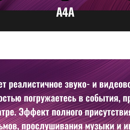
ет реалистичное звуко- и видеов
остью погружаетесь в события, 
атре. Эффект полного присутств
ьмов, прослушивания музыки и иг