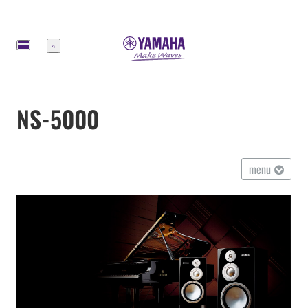
Меню
NS-5000
menu
Overview
Quality
History
Technology