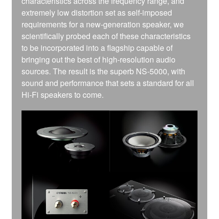
characteristics across the frequency range, and
extremely low distortion set as self-imposed
requirements for a new-generation speaker, we
scientifically probed each of these characteristics
to be incorporated into a flagship capable of
bringing out the best of high-resolution audio
sources. The result is the superb NS-5000, with
sound and performance that sets a standard for all
Hi-Fi speakers to come.