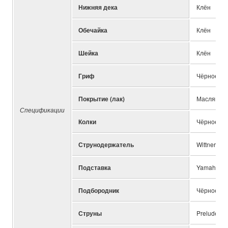
Нижняя дека
Клён
Обечайка
Клён
Шейка
Клён
Гриф
Чёрное де
Покрытие (лак)
Масляный 
Спецификации
Колки
Чёрное де
Струнодержатель
Wittner "U
Подставка
Yamaha Ori
Подбородник
Чёрное де
Струны
Prelude