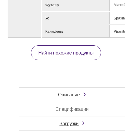
Футляр
Мягкий фу
Ус
Бразильск
Канифоль
Piranito
Найти похожие продукты
Описание
Спецификации
Загрузки