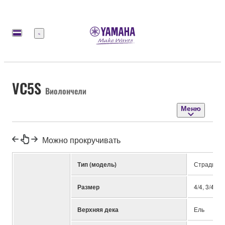
Меню
VC5S
Виолончели
Меню
Можно прокручивать
Тип (модель)
Страдива
Размер
4/4, 3/4, 1/
Верхняя дека
Ель