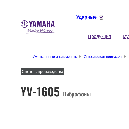
Ударные
Продукция
Му
Музыкальные инструменты
Оркестровая перкуссия
Снято с производства
YV-1605
Вибрафоны