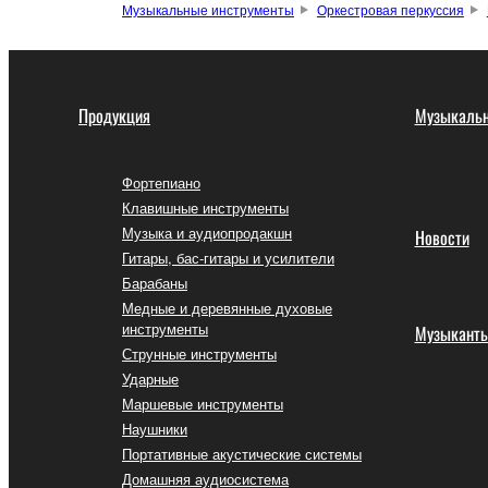
Музыкальные инструменты
Оркестровая перкуссия
Продукция
Музыкальн
Фортепиано
Клавишные инструменты
Музыка и аудиопродакшн
Новости
Гитары, бас-гитары и усилители
Барабаны
Медные и деревянные духовые
инструменты
Музыкант
Струнные инструменты
Ударные
Маршевые инструменты
Наушники
Портативные акустические системы
Домашняя аудиосистема