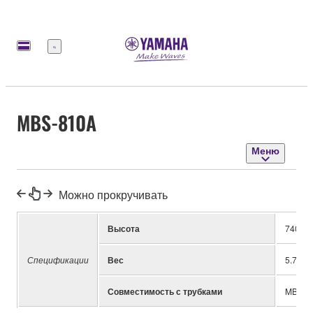
Меню
MBS-810A
Меню
Можно прокручивать
Высота
740-1
Спецификации
Вес
5.7kg
Совместимость с трубками
MB-830