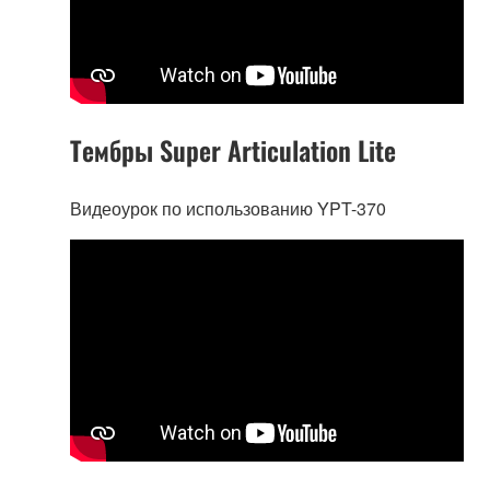
Тембры Super Articulation Lite
Видеоурок по использованию YPT-370