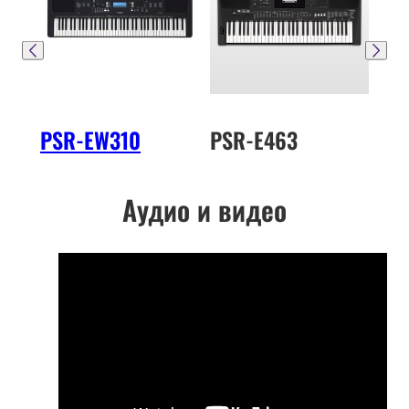
PSR-EW310
PSR-E463
PS
Аудио и видео