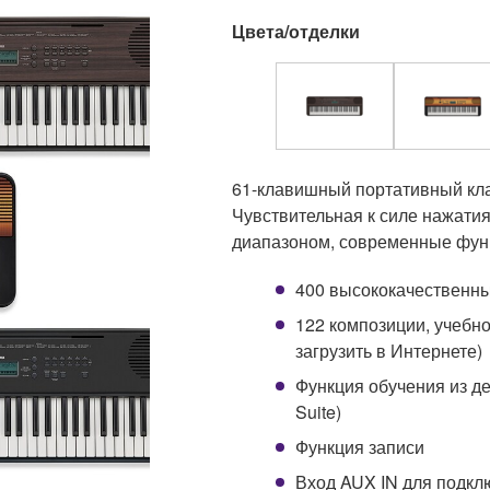
Цвета/отделки
61-клавишный портативный кл
Чувствительная к силе нажати
диапазоном, современные функ
400 высококачественны
122 композиции, учебн
загрузить в Интернете)
Функция обучения из д
Suite)
Функция записи
Вход AUX IN для подкл