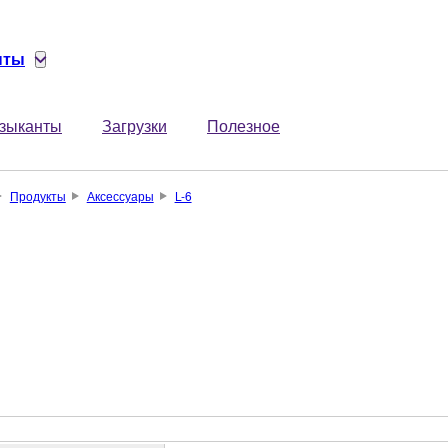
нты
зыканты
Загрузки
Полезное
Продукты
Аксессуары
L-6