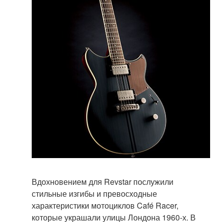
Вдохновением для Revstar послужили
стильные изгибы и превосходные
характеристики мотоциклов Café Racer,
которые украшали улицы Лондона 1960-х. В