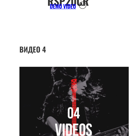
RSP20CR
DEMO VIDEO
ВИДЕО
4