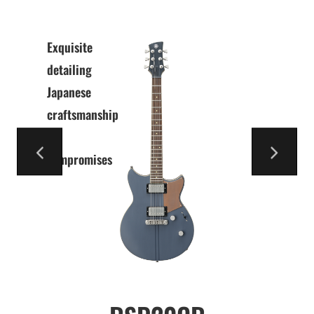
Exquisite
detailing
Japanese
craftsmanship
No
compromises