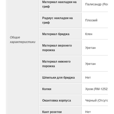
Материал накладки на
Палисандр (Rosew
гриф
Радиус накладки на
Плоский
гриф
Материал бриджа
Клен
Общие
характеристики
Материал верхнего
Уретан
порожка
Материал нижнего
Уретан
порожка
Шпильки для бриджа
Нет
Колки
Хром (RM-1252X)
Окантовка корпуса
Черный (Отсутствуе
Кант розетки
Нет