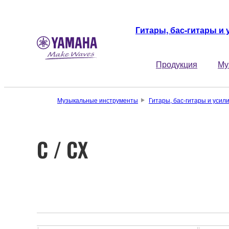
Гитары, бас-гитары и
Продукция
Му
Музыкальные инструменты
Гитары, бас-гитары и усил
C / CX