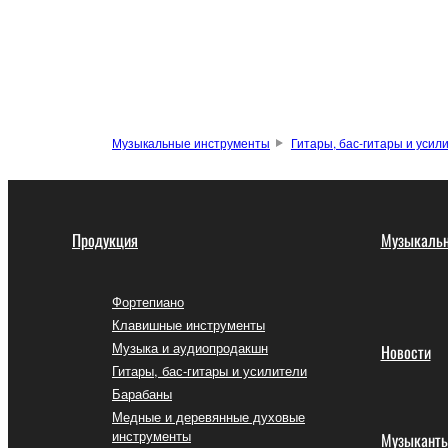
Музыкальные инструменты
Гитары, бас-гитары и усил
Продукция
Музыкальн
Фортепиано
Клавишные инструменты
Музыка и аудиопродакшн
Новости
Гитары, бас-гитары и усилители
Барабаны
Медные и деревянные духовые
инструменты
Музыкант