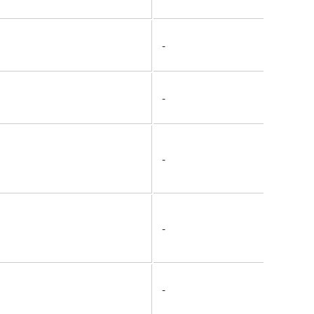
-
-
-
-
-