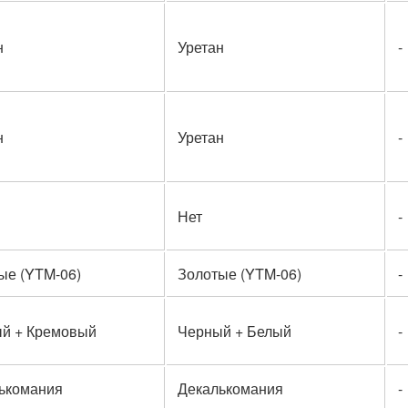
н
Уретан
-
н
Уретан
-
Нет
-
ые (YTM-06)
Золотые (YTM-06)
-
й + Кремовый
Черный + Белый
-
ькомания
Декалькомания
-