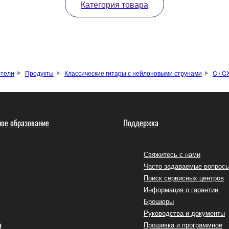
Категория товара
ители
Продукты
Классические гитары с нейлоновыми струнами
C / C
ое образование
Поддержка
Свяжитесь с нами
Часто задаваемые вопрос
Поиск сервисных центров
Информация о гарантии
Брошюры
Руководства и документы
ы
Прошивка и программное