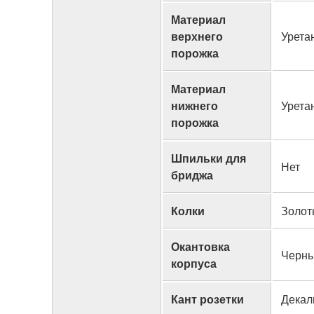
Материал
верхнего
Урета
порожка
Материал
нижнего
Урета
порожка
Шпильки для
Нет
бриджа
Колки
Золот
Окантовка
Черны
корпуса
Кант розетки
Декал