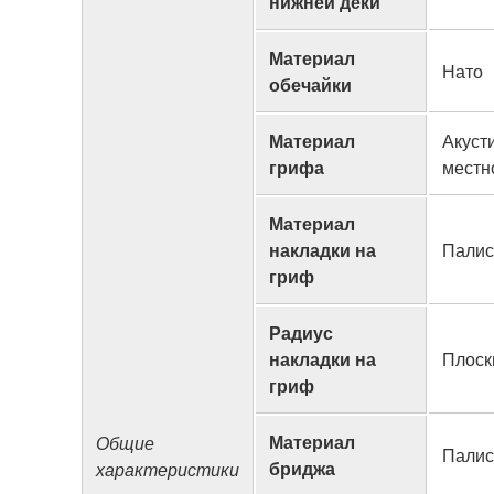
нижней деки
Материал
Нато
обечайки
Материал
Акуст
грифа
местн
Материал
накладки на
Палис
гриф
Радиус
накладки на
Плоск
гриф
Материал
Общие
Палис
бриджа
характеристики