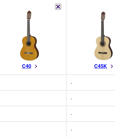
C40
C45K
-
-
-
-