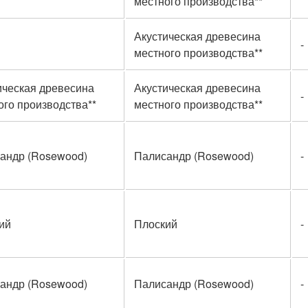
местного производства**
Акустическая древесина
-
местного производства**
ическая древесина
Акустическая древесина
-
ого производства**
местного производства**
андр (Rosewood)
Палисандр (Rosewood)
-
ий
Плоский
-
андр (Rosewood)
Палисандр (Rosewood)
-