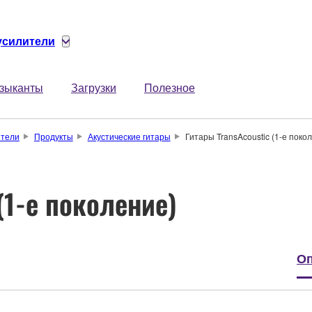
 усилители
зыканты
Загрузки
Полезное
ители
Продукты
Акустические гитары
Гитары TransAcoustic (1-е поко
(1-е поколение)
Оп