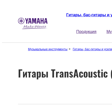
Гитары, бас-гитары и
Продукция
Му
Музыкальные инструменты
Гитары, бас-гитары и усил
Гитары TransAcoustic 