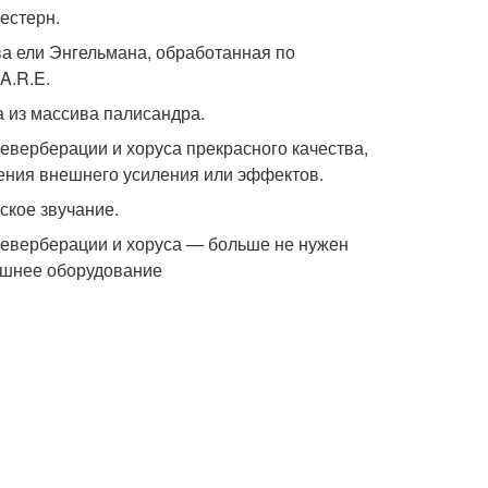
естерн.
ва ели Энгельмана, обработанная по
A.R.E.
а из массива палисандра.
верберации и хоруса прекрасного качества,
ения внешнего усиления или эффектов.
ское звучание.
еверберации и хоруса — больше не нужен
ешнее оборудование