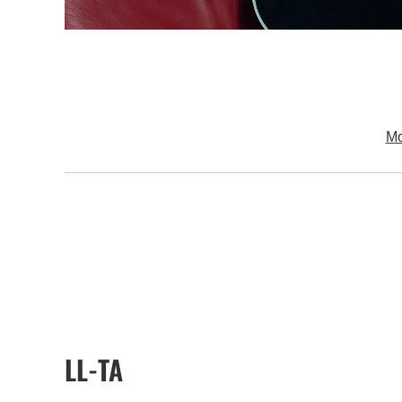
Мо
LL-TA