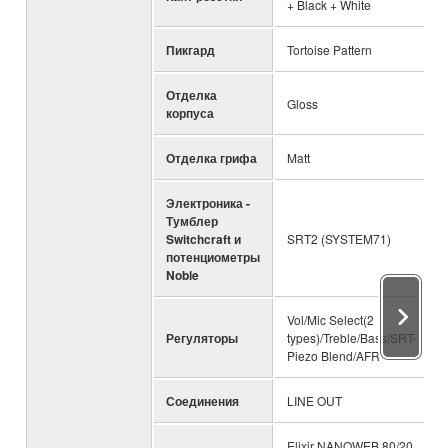
+ Black + White
Пикгард
Tortoise Pattern
Отделка
Gloss
корпуса
Отделка грифа
Matt
Электроника -
Тумблер
Switchcraft и
SRT2 (SYSTEM71)
потенциометры
Noble
Vol/Mic Select(2
Регуляторы
types)/Treble/Bass/SRT-
Piezo Blend/AFR
Соединения
LINE OUT
Elixir NANOWEB 80/20