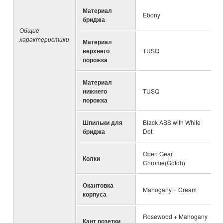
Материал
Ebony
бриджа
Общие
характеристики
Материал
верхнего
TUSQ
порожка
Материал
нижнего
TUSQ
порожка
Шпильки для
Black ABS with White
бриджа
Dot
Open Gear
Колки
Chrome(Gotoh)
Окантовка
Mahogany + Cream
корпуса
Rosewood + Mahogany
Кант розетки