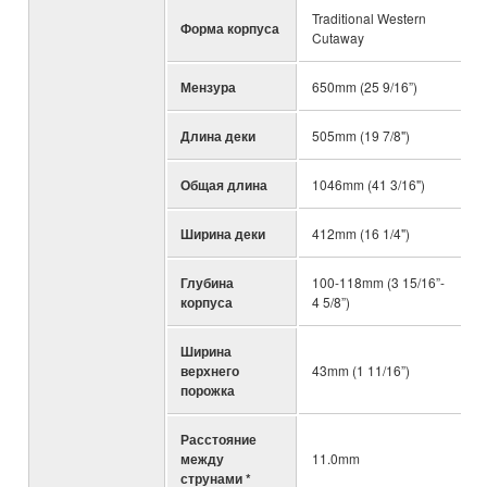
Traditional Western
Форма корпуса
Cutaway
Мензура
650mm (25 9/16”)
Длина деки
505mm (19 7/8")
Общая длина
1046mm (41 3/16")
Ширина деки
412mm (16 1/4")
Глубина
100-118mm (3 15/16”-
корпуса
4 5/8”)
Ширина
верхнего
43mm (1 11/16”)
порожка
Расстояние
между
11.0mm
струнами *