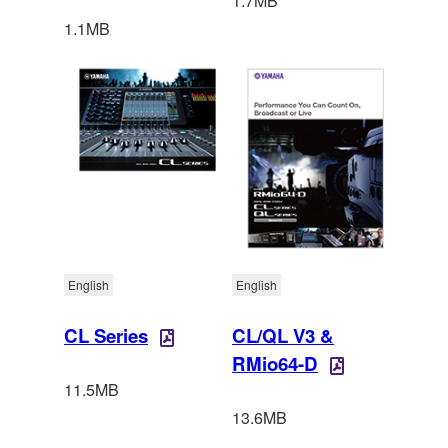
1.7MB
1.1MB
English
English
CL Series
CL/QL V3 &
RMio64-D
11.5MB
13.6MB