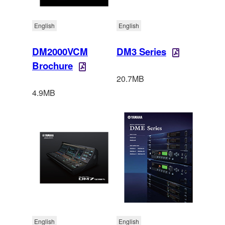
English
English
DM2000VCM
DM3 Series
Brochure
20.7MB
4.9MB
English
English