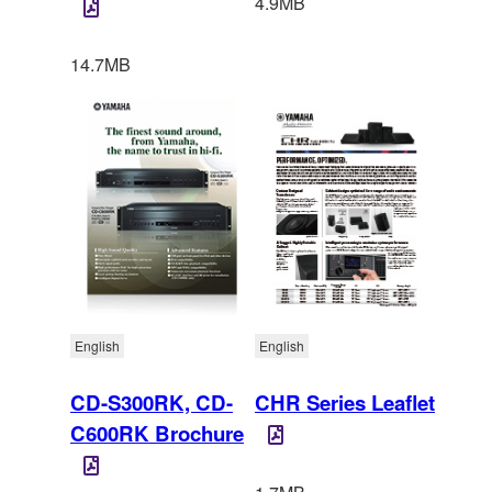
4.9MB
14.7MB
English
English
CD-S300RK, CD-
CHR Series Leaflet
C600RK Brochure