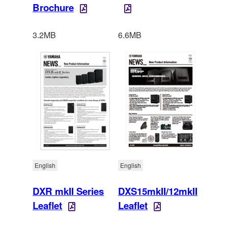
Brochure
3.2MB
6.6MB
English
English
DXR mkII Series
DXS15mkII/12mkII
Leaflet
Leaflet