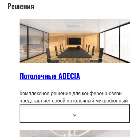
Решения
Потолочные ADECIA
Комплексное решение для конференц-связи
представляет собой потолочный микрофонный
массив и удаленный конферен
ц-процессор, а
также включает в себя надежные сетевые
Показать
подробнее
коммутаторы PoE и громкоговорители Dante с
питанием PoE.