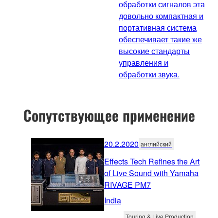
обработки сигналов эта
довольно компактная и
портативная система
обеспечивает такие же
высокие стандарты
управления и
обработки звука.
Сопутствующее применение
20.2.2020
английский
Effects Tech Refines the Art
of Live Sound with Yamaha
RIVAGE PM7
India
Touring & Live Production