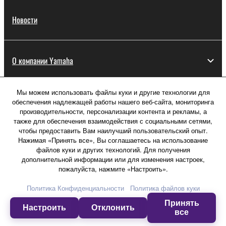
Новости
О компании Yamaha
Мы можем использовать файлы куки и другие технологии для
Россия - Русский
обеспечения надлежащей работы нашего веб-сайта, мониторинга
производительности, персонализации контента и рекламы, а
Потребитель
также для обеспечения взаимодействия с социальными сетями,
чтобы предоставить Вам наилучший пользовательский опыт.
Нажимая «Принять все», Вы соглашаетесь на использование
файлов куки и других технологий. Для получения
Свяжитесь с нами
Условия использования
дополнительной информации или для изменения настроек,
Политика конфиденциальности
пожалуйста, нажмите «Настроить».
Политика в отношении файлов куки
Политика Конфиденциальности
Политика файлов куки
Принять
© Yamaha Corporation.
Настроить
Отклонить
все