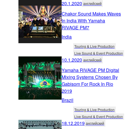
20.1.2020
английский
Chakor Sound Makes Waves
In India With Yamaha
RIVAGE PM7
India
Touring & Live Production
Live Sound & Event Production
10.1.2020
английский
Yamaha RIVAGE PM Digital
Mixing Systems Chosen By
Gabisom For Rock In Rio
2019
Brazil
Touring & Live Production
Live Sound & Event Production
18.12.2019
английский