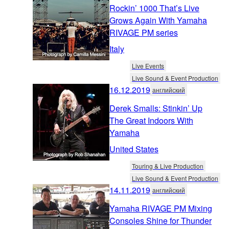
Rockin’ 1000 That’s Live
Grows Again With Yamaha
RIVAGE PM series
Italy
Live Events
Live Sound & Event Production
16.12.2019
английский
Derek Smalls: Stinkin’ Up
The Great Indoors With
Yamaha
United States
Touring & Live Production
Live Sound & Event Production
14.11.2019
английский
Yamaha RIVAGE PM Mixing
Consoles Shine for Thunder