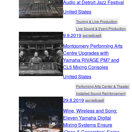
Audio at Detroit Jazz Festival
United States
Touring & Live Production
Live Sound & Event Production
9.9.2019
английский
Montgomery Performing Arts
Centre Upgrades with
Yamaha RIVAGE PM7 and
CL5 Mixing Consoles
United States
Performing Arts Center & Theater
Installed Sound Reinforcement
29.8.2019
английский
Wine, Wireless and Song:
Eleven Yamaha Digital
Mixing Systems Ensure
‘Once A Generation’ Swiss