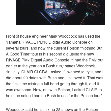
Front of house engineer Mark Woodcock has used the
Yamaha RIVAGE PM10 Digital Audio Console on
several tours, and now, the current Poison “Nothing But
A Good Time” tour is his second gig using the new
RIVAGE PM7 Digital Audio Console. “I had the PM7 out
earlier in the year on a Bush run,” states Woodcock.
“Initially, CLAIR GLOBAL asked if I wanted to try it, and I
did about 20 dates with Bush and just loved it. That was
the first time mixing a full band going through it, and it
was awesome. Now, out with Poison, I asked CLAIR to
hold the setup I had on Bush to use for the Poison tour.”
Woodcock said he is mixing 28 shows on the Poison