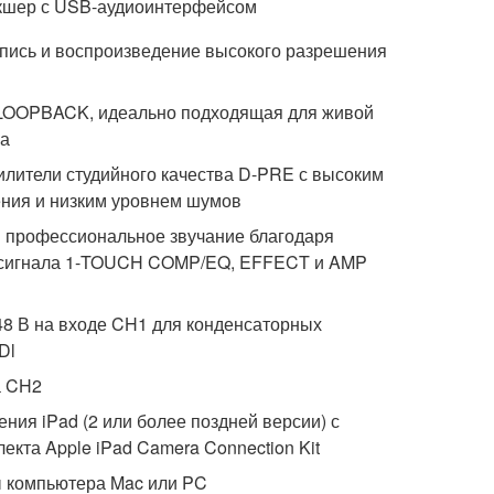
кшер с USB-аудиоинтерфейсом
пись и воспроизведение высокого разрешения
LOOPBACK, идеально подходящая для живой
га
лители студийного качества D-PRE с высоким
ния и низким уровнем шумов
и профессиональное звучание благодаря
 сигнала 1-TOUCH COMP/EQ, EFFECT и AMP
8 В на входе CH1 для конденсаторных
Dl
а CH2
ния iPad (2 или более поздней версии) с
екта Apple iPad Camera Connection Kit
 компьютера Mac или PC