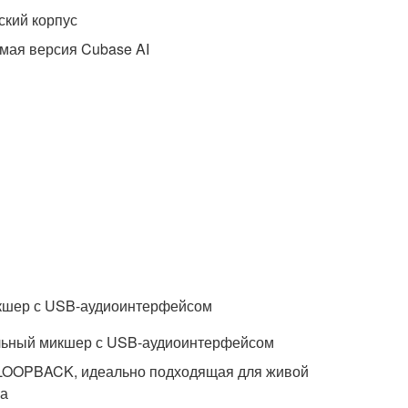
ский корпус
мая версия Cubase AI
кшер с USB-аудиоинтерфейсом
льный микшер с USB-аудиоинтерфейсом
LOOPBACK, идеально подходящая для живой
га