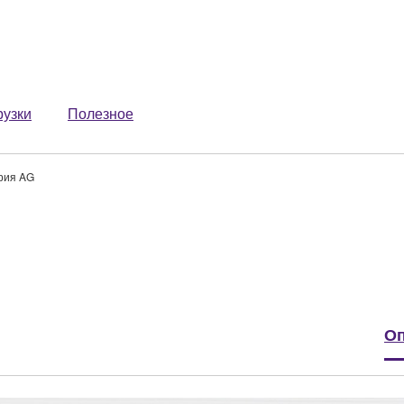
рузки
Полезное
рия AG
Оп