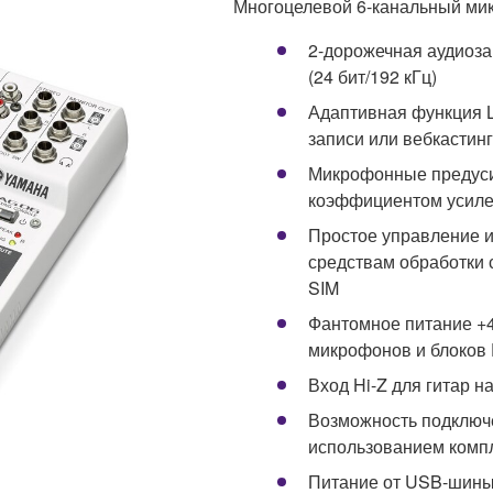
Многоцелевой 6-канальный ми
2-дорожечная аудиоза
(24 бит/192 кГц)
Адаптивная функция 
записи или вебкастин
Микрофонные предуси
коэффициентом усиле
Простое управление 
средствам обработки
SIM
Фантомное питание +4
микрофонов и блоков 
Вход Hi-Z для гитар н
Возможность подключе
использованием компл
Питание от USB-шины