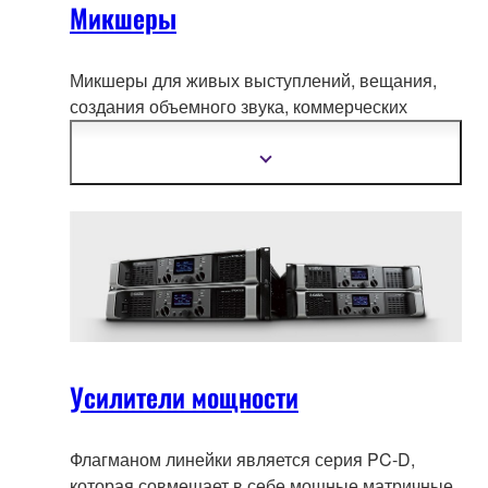
Микшеры
Микшеры для живых выступлений, вещания,
создания объемного звука, коммерческих
инсталляций – самых разных применений.
Микшеры Yamaha п
олучили заслуженное
Показать
подробнее
признание лучших в мире звукоинженеров за
надежность, превосходное качество звука и
интуитивно понятное управление.
Усилители мощности
Флагманом линейки является серия PC-D,
которая совмещает в себе мощные матричные