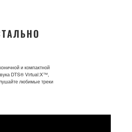
СТАЛЬНО
коничной и компактной
вука DTS® Virtual:X™,
слушайте любимые треки