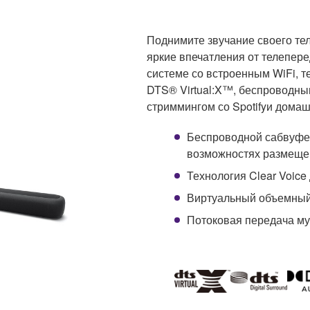
Поднимите звучание своего те
яркие впечатления от телепере
системе со встроенным WiFi, т
DTS® Virtual:X™, беспроводны
стриммингом со Spotifyи домаш
Беспроводной сабвуфер
возможностях размеще
Технология Clear Voice
Виртуальный объемный 
Потоковая передача муз