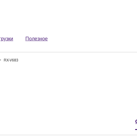
грузки
Полезное
RX-V683