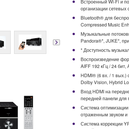
Встроенный Wi-Fi и по
организации сетевых 
Bluetooth® для беспр
Compressed Music Enh
Музыкальные потоковые
Pandora®*, JUKE*, при
* Доступность музыкал
Воспроизведение форм
AIFF 192 кГц / 24 бит, 
HDMI® (6 вх. / 1 вых.
Dolby Vision, Hybrid 
Вход HDMI на передн
передней панели для
Система оптимизации 
отраженным звуком и 
Система коррекции Y