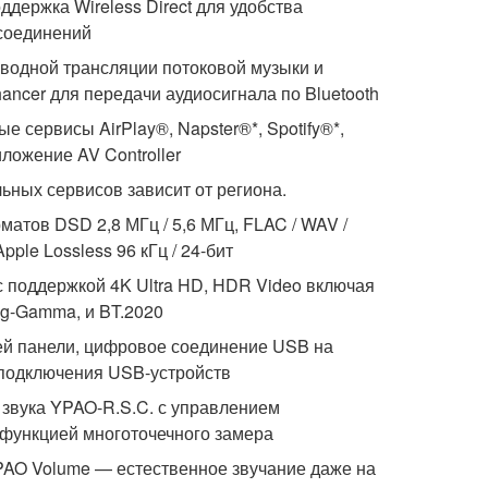
ддержка Wireless Direct для удобства
соединений
оводной трансляции потоковой музыки и
ancer для передачи аудиосигнала по Bluetooth
 сервисы AirPlay®, Napster®*, Spotify®*,
ложение AV Controller
ьных сервисов зависит от региона.
атов DSD 2,8 МГц / 5,6 МГц, FLAC / WAV /
Apple Lossless 96 кГц / 24-бит
) с поддержкой 4K Ultra HD, HDR Video включая
Log-Gamma, и BT.2020
ей панели, цифровое соединение USB на
 подключения USB-устройств
звука YPAO-R.S.C. с управлением
функцией многоточечного замера
PAO Volume — естественное звучание даже на