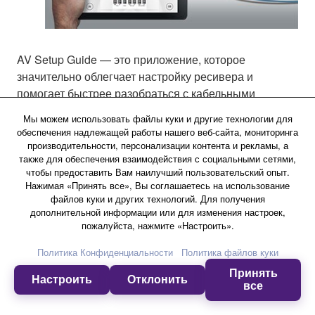
AV Setup Guide — это приложение, которое
значительно облегчает настройку ресивера и
помогает быстрее разобраться с кабельными
соединениями между ресивером и источниками
Мы можем использовать файлы куки и другие технологии для
сигнала. Вам даются подсказки по различным
обеспечения надлежащей работы нашего веб-сайта, мониторинга
аспектам настройки: подключение АС, телевизора и
производительности, персонализации контента и рекламы, а
также для обеспечения взаимодействия с социальными сетями,
источников сигнала, назначение усилителя
чтобы предоставить Вам наилучший пользовательский опыт.
мощности. Пояснительные иллюстрации, в которых
Нажимая «Принять все», Вы соглашаетесь на использование
фигурирует ваш AV-ресивер, помогают понять, как
файлов куки и других технологий. Для получения
подключаются те или иные устройства системы.
дополнительной информации или для изменения настроек,
пожалуйста, нажмите «Настроить».
Помощь предлагается на нескольких языках.
Приложение предназначено для планшетов на
Политика Конфиденциальности
Политика файлов куки
платформе iOS или Android.
Принять
Настроить
Отклонить
все
Функция SCENE для включения