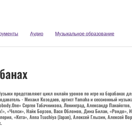
рументы
Аудио
Музыкальное образование
абанах
Музыки представляют цикл онлайн уроков по игре на барабанах д
даватель - Михаил Козодаев, артист Yamaha и сессионный музыкан
obody.One» Сергея Табачникова, Ленинград, Александр Панайотов,
о!», «Челси», Найк Борзов, Вася Обломов, Дима Билан, «Рондо»,
лерия, «Кета», Anna Tsuchiya (Japan), Алексей Глызин, Алексей Во
х.