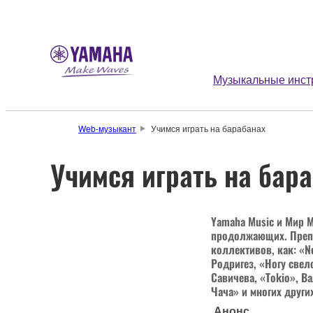
Музыкальные инст
Web-музыкант
Учимся играть на барабанах
Учимся играть на бар
Yamaha Music и Мир 
продолжающих. Препо
коллективов, как: «N
Родригез, «Ногу свел
Савичева, «Tokio», Ва
Чача» и многих други
Анонс