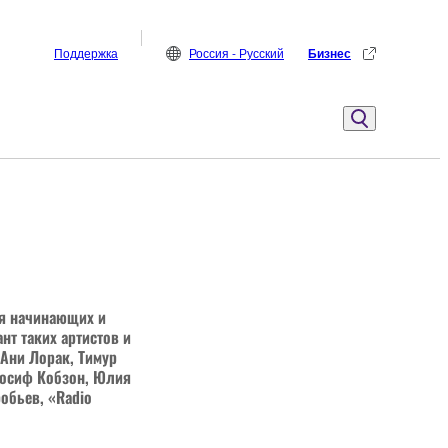
Поддержка
Россия - Русский
Бизнес
ля начинающих и
т таких артистов и
 Ани Лорак, Тимур
 Иосиф Кобзон, Юлия
робьев, «Radio