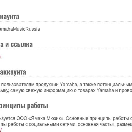
ккаунта
 YamahaMusicRussia
та и ссылка
a
 аккаунта
 пользователям продукции Yamaha, а также потенциальным
узыку, самую свежую информацию о товарах Yamaha и пров
принципы работы
льзуется ООО «Ямаха Мюзик». Основные принципы работы 
пы работы с социальными сетями, основная часть», разме
/