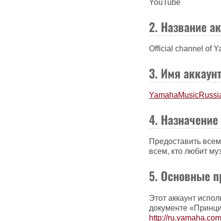
YouTube
2. Название а
Official channel of
3. Имя аккаун
YamahaMusicRussi
4. Назначение
Предоставить всем
всем, кто любит м
5. Основные 
Этот аккаунт испо
документе «Принци
http://ru.yamaha.com