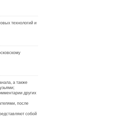
овых технологий и
осковскому
анала, а также
узьями;
омментарии других
ателями, после
представляют собой