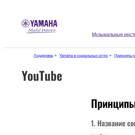
Музыкальные инст
Поддержка
Yamaha в социальных сетях
Принципы р
YouTube
Принципы
1. Название с