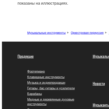
показаны на иллюстрациях.
Музыкальные инструменты
Оркестровая перкуссия
Продукция
Музыкальн
Фортепиано
Клавишные инструменты
Музыка и аудиопродакшн
Новости
Гитары, бас-гитары и усилители
Барабаны
Медные и деревянные духовые
инструменты
Музыкант