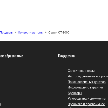
Продукты
Концертные томы
Серия CT-8000
ое образование
Поддержка
Свяжитесь с нами
Часто задаваемые вопрос
Поиск сервисных центров
Информация о гарантии
Брошюры
Руководства и документы
ы
Прошивка и программное