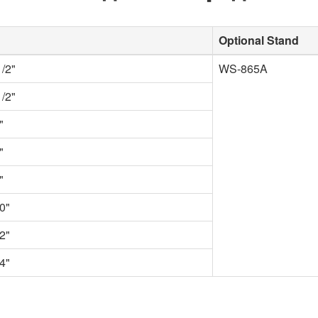
Optional Stand
1/2"
WS-865A
1/2"
"
"
"
0"
2"
4"