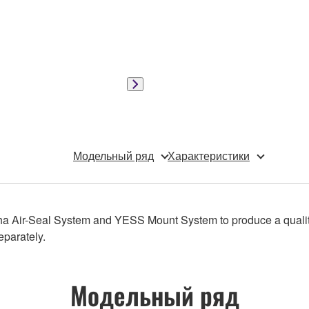
Модельный ряд
Характеристики
a Air-Seal System and YESS Mount System to produce a qualit
eparately.
Модельный ряд