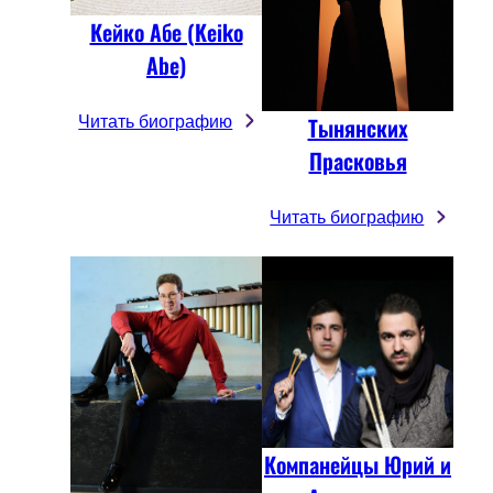
Кейко Абе (Keiko
Abe)
Читать биографию
Тынянских
Прасковья
Читать биографию
Компанейцы Юрий и