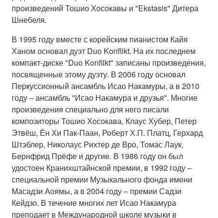
произведений Тошио Хосокавы и "Ekstasis" Дитера
Шнебеля.
В 1995 году вместе с корейским пианистом Кайя
Ханом основал дуэт Duo Konflikt. На их последнем
компакт-диске "Duo Konflikt" записаны произведения,
посвященные этому дуэту. В 2006 году основал
Перкуссионный ансамбль Исао Накамуры, а в 2010
году ‒ ансамбль "Исао Накамура и друзья". Многие
произведения специально для него писали
композиторы Тошио Хосокава, Клаус Хубер, Петер
Этвёш, Ён Хи Пак-Паан, Роберт Х.П. Платц, Герхард
Штэблер, Николаус Рихтер де Вро, Томас Лаук,
Бернфрид Прёфе и другие. В 1986 году он был
удостоен Кранихштайнской премии, в 1992 году ‒
специальной премии Музыкального фонда имени
Масадзи Аоямы, а в 2004 году ‒ премии Садзи
Кейдзо. В течение многих лет Исао Накамура
преподает в Международной школе музыки в