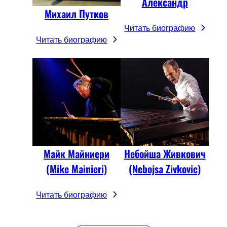
Александр
Михаил Путков
Читать биографию
Читать биографию
Майк Майниери
Небойша Живкович
(Mike Mainieri)
(Nebojsa Zivkovic)
Читать биографию