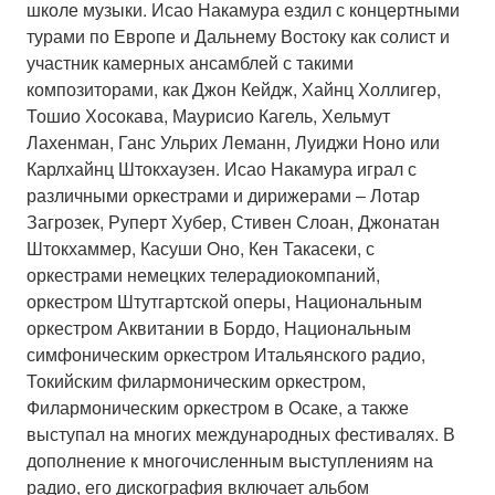
школе музыки. Исао Накамура ездил с концертными
турами по Европе и Дальнему Востоку как солист и
участник камерных ансамблей с такими
композиторами, как Джон Кейдж, Хайнц Холлигер,
Тошио Хосокава, Маурисио Кагель, Хельмут
Лахенман, Ганс Ульрих Леманн, Луиджи Ноно или
Карлхайнц Штокхаузен. Исао Накамура играл с
различными оркестрами и дирижерами ‒ Лотар
Загрозек, Руперт Хубер, Стивен Слоан, Джонатан
Штокхаммер, Касуши Оно, Кен Такасеки, с
оркестрами немецких телерадиокомпаний,
оркестром Штутгартской оперы, Национальным
оркестром Аквитании в Бордо, Национальным
симфоническим оркестром Итальянского радио,
Токийским филармоническим оркестром,
Филармоническим оркестром в Осаке, а также
выступал на многих международных фестивалях. В
дополнение к многочисленным выступлениям на
радио, его дискография включает альбом