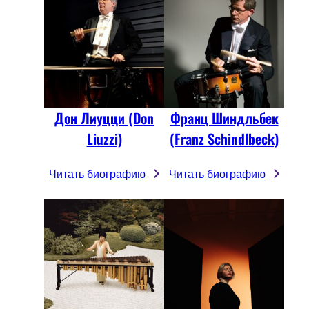
Дон Лиуцци (Don
Франц Шиндльбек
Liuzzi)
(Franz Schindlbeck)
Читать биографию
Читать биографию