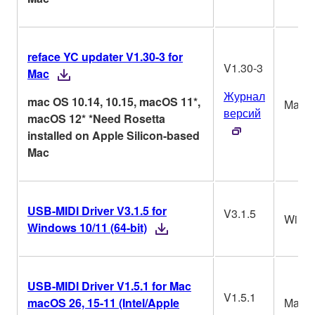
reface YC updater V1.30-3 for
V1.30-3
Mac
Журнал
mac OS 10.14, 10.15, macOS 11*,
Mac
версий
macOS 12* *Need Rosetta
installed on Apple Silicon-based
Mac
USB-MIDI Driver V3.1.5 for
V3.1.5
Win
Windows 10/11 (64-bit)
USB-MIDI Driver V1.5.1 for Mac
V1.5.1
macOS 26, 15-11 (Intel/Apple
Mac