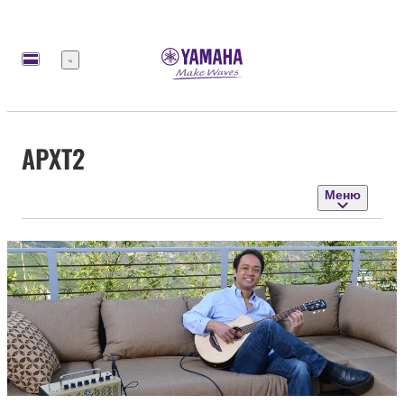
Меню
APXT2
Меню