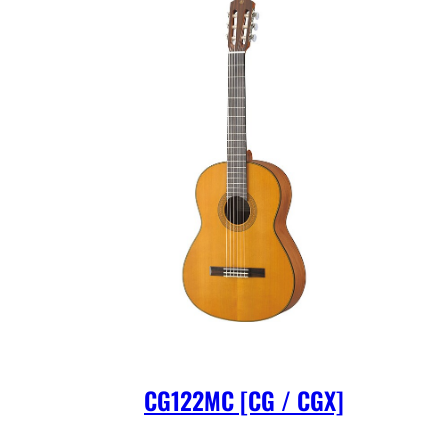
CG122MC [CG / CGX]