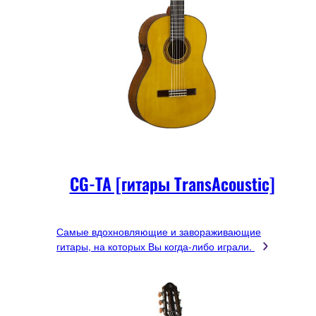
CG-TA [гитары TransAcoustic]
Самые вдохновляющие и завораживающие
гитары, на которых Вы когда-либо играли.