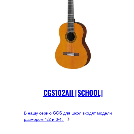
CGS102AII [SCHOOL]
В нашу серию CGS для школ входят модели
размером 1/2 и 3/4.