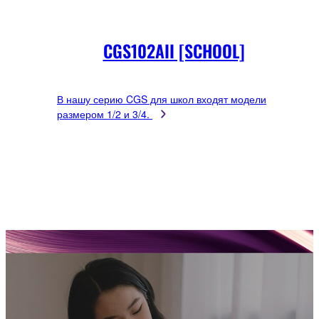
CGS102AII [SCHOOL]
В нашу серию CGS для школ входят модели
размером 1/2 и 3/4.