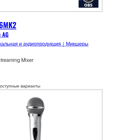
6MK2
я AG
кальная и аудиопродукция｜Микшеры
Streaming Mixer
оступные варианты