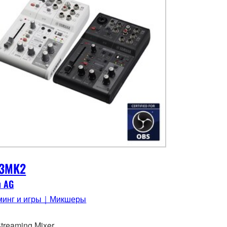
3MK2
я AG
минг и игры｜Микшеры
Streaming Mixer