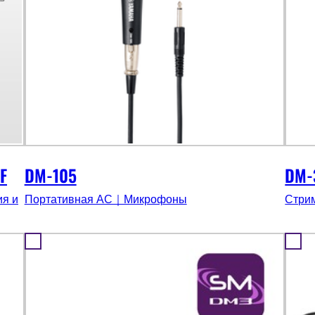
F
DM-105
DM-
я и
Портативная АС｜Микрофоны
Стри