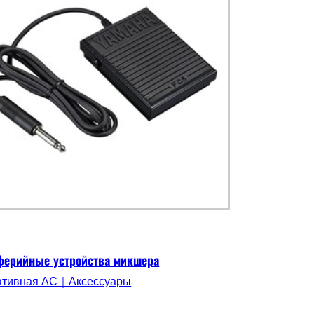
ферийные устройства микшера
ативная АС｜Аксессуары