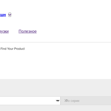
кшн
рузки
Полезное
Find Your Product