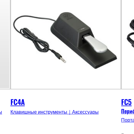
FC4A
FC5
Пери
ы
Клавишные инструменты｜Аксессуары
Порт