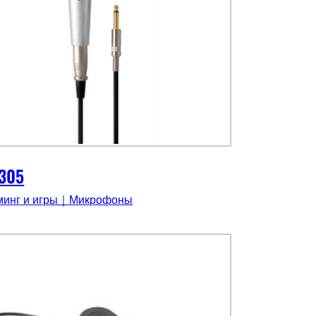
305
минг и игры｜Микрофоны