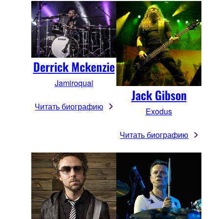
Derrick Mckenzie
Jamiroquai
Jack Gibson
Читать биографию
Exodus
Читать биографию