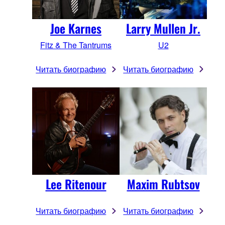
Larry Mullen Jr.
Joe Karnes
U2
Fitz & The Tantrums
Читать биографию
Читать биографию
Lee Ritenour
Maxim Rubtsov
Читать биографию
Читать биографию