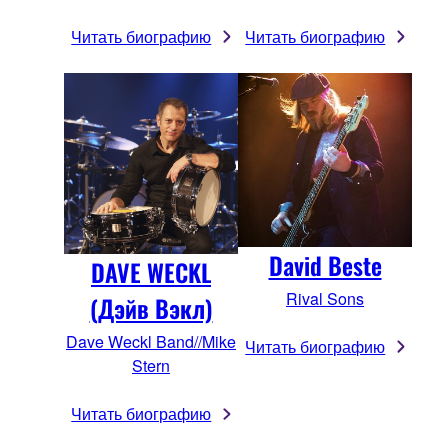
Читать биографию
Читать биографию
David Beste
DAVE WECKL
Rival Sons
(Дэйв Вэкл)
Dave Weckl Band//Mike
Читать биографию
Stern
Читать биографию