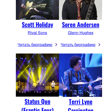
Scott Holiday
Soren Andersen
Rival Sons
Glenn Hughes
Читать биографию
Читать биографию
Status Quo
Terri Lyne
(Frantic Four)
Carrington