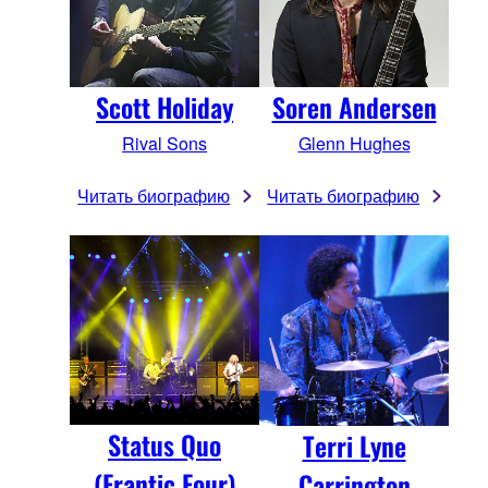
Scott Holiday
Soren Andersen
Rival Sons
Glenn Hughes
Читать биографию
Читать биографию
Status Quo
Terri Lyne
(Frantic Four)
Carrington