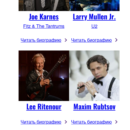
Larry Mullen Jr.
Joe Karnes
U2
Fitz & The Tantrums
Читать биографию
Читать биографию
Lee Ritenour
Maxim Rubtsov
Читать биографию
Читать биографию