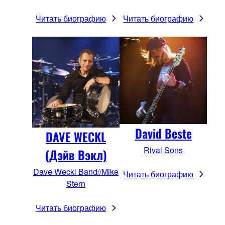
Читать биографию
Читать биографию
David Beste
DAVE WECKL
Rival Sons
(Дэйв Вэкл)
Dave Weckl Band//Mike
Читать биографию
Stern
Читать биографию