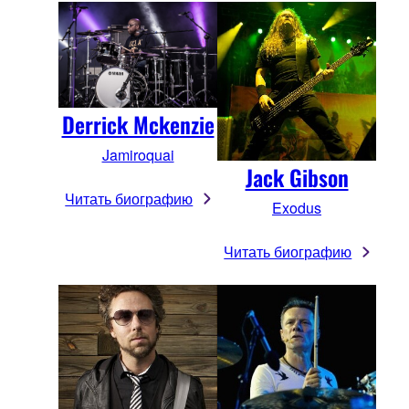
Derrick Mckenzie
Jamiroquai
Jack Gibson
Читать биографию
Exodus
Читать биографию