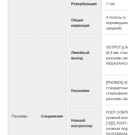
Реверберация
1 тип
3 полосы (с
Общая
перемещаемой
коррекция
средней)
OUTPUT [L/MONO
Линейный
(6,3 мм, станда
выход
разъемы Jack,
НЕБАЛАНСНЫЕ
[PHONES] (6,3 м
стандартные
Наушники
стереофоническ
разъемы Jack)
FOOT CONTROL
Разъёмы
Соединения
(ножной контрол
Ножной
[1]/[2], FOOT SW
контроллер
(ножная педаль)
[SUSTAIN]/[ASS