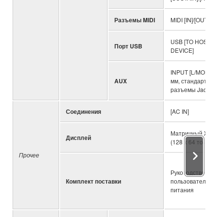
Разъемы MIDI
MIDI [IN]/[OUT]
USB [TO HOST]/[
Порт USB
DEVICE]
INPUT [L/MONO]/[
AUX
мм, стандартны
разъемы Jack)
Соединения
[AC IN]
Матричный ЖК-
Дисплей
(128 x 64 точки)
Прочее
Руководство
Комплект поставки
пользователя, к
питания