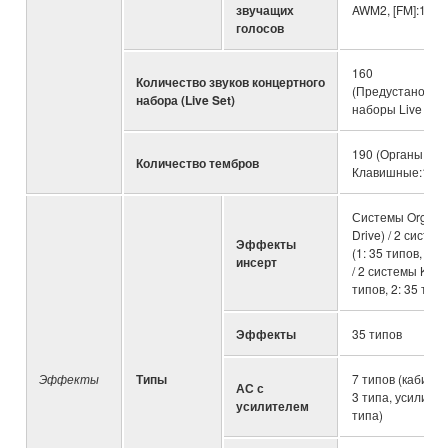
звучащих
AWM2, [FM]:128
голосов
160
Количество звуков концертного
(Предустановле
набора (Live Set)
наборы Live Set:
190 (Органы:9 /
Количество тембров
Клавишные:181)
Системы Organ 1
Drive) / 2 систе
Эффекты
(1: 35 типов, 2: 
инсерт
/ 2 системы Key B
типов, 2: 35 типо
Эффекты
35 типов
Эффекты
Типы
7 типов (кабинет
АС с
3 типа, усилител
усилителем
типа)