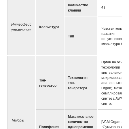
Количество
61
клавиш
Интерфейс
Клавиатура
Чувствительная 
управления
нажатия
Тип
полувзвешенна
клавиатура Water
Орган на основе
технологии
виртуального
Технология
моделирования
Тон-
тон-
аналоговых цеп
генератор
генератора
Organ), механиз
семплирования 
синтеза AWM2, 
синтез
Максимальное
Тембры
количество
[VCM Organ + A
Полифония
одновременно
*Суммарно VCM 