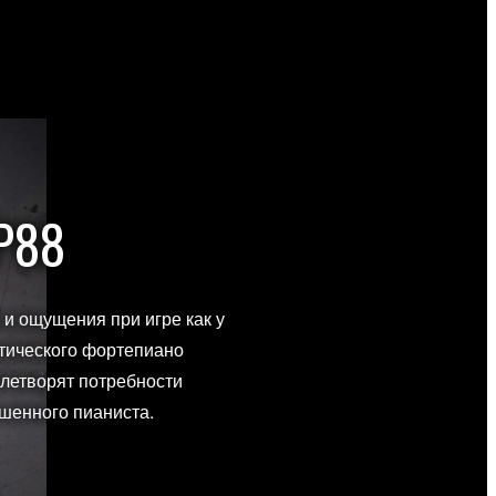
P88
 и ощущения при игре как у
тического фортепиано
летворят потребности
шенного пианиста.