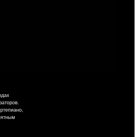
одах
заторов.
ортепиано,
нятным