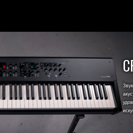
C
Звук
акус
удов
иску