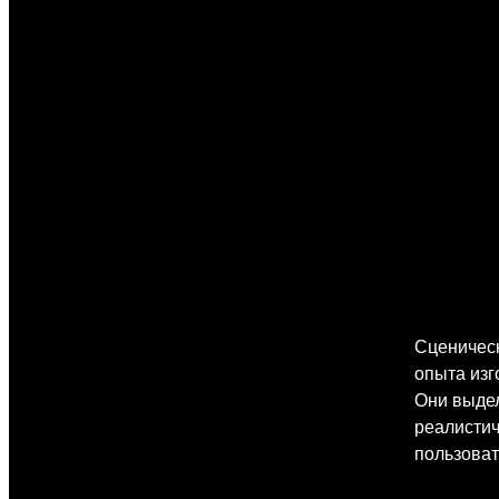
Сценическ
опыта изг
Они выдел
реалистич
пользова