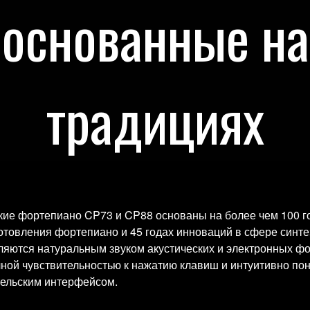
основанные на
традициях
ие фортепиано CP73 и CP88 основаны на более чем 100 г
отовления фортепиано и 45 годах инноваций в сфере синте
яются натуральным звуком акустических и электронных ф
ной чувствительностью к нажатию клавиш и интуитивно по
тельским интерфейсом.