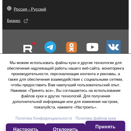
Россия - Русский
Бизнес
Мы можем использовать файлы куки и другие технологии для
обеспечения надлежащей работы нашего веб-сайта, мониторинга
производительности, персонализации контента и рекламы, а
также для обеспечения взаимодействия с социальными сетями,
чтобы предоставить Вам наилучший пользовательский опыт.
Нажимая «Принять все», Вы соглашаетесь на использование
файлов куки и других технологий. Для получения
Свяжитесь с нами
Условия использования
дополнительной информации или для изменения настроек,
Политика конфиденциальности
пожалуйста, нажмите «Настроить».
Политика в отношении файлов куки
Политика Конфиденциальности
Политика файлов куки
Принять
© Yamaha Corporation.
Настроить
Отклонить